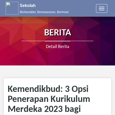
Sekolah
T
Berkarakter, Berwawasan, Beriman
o
g
g
l
BERITA
e
n
a
Detail Berita
v
i
g
a
t
i
o
n
Kemendikbud: 3 Opsi
Penerapan Kurikulum
Merdeka 2023 bagi